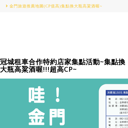
金門旅遊推薦地圖(CP值高)集點換大瓶高粱酒喔~
冠城租車合作特約店家集點活動~集點換
大瓶高粱酒喔!!!超高CP~