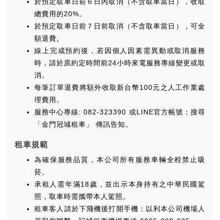
於預定取車日前６日內取消（不含取車當日），收取
總費用的20%。
於預定取車日前７日前取消（不含取車當日），可全
額退費。
線上完成預約後，若因個人因素需異動或取消服務
時，請於原約定時間前24小時來電服務專線變更或取
消。
每筆訂單退費將額外收取新台幣100元之人工作業處
理費用。
服務中心專線: 082-323390 或LINE官方帳號：搜尋
「金門冠城租車」 傳訊告知。
租車規範
為確保服務品質，本公司所有服務車輛全程禁止吸
菸。
承租人需年滿18歲，並出示本身持有之中華民國駕
照，取車時需攜帶本人駕照。
租車客人請於下飛機後打開手機；以利本公司機場人