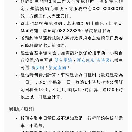
預約訂車請於1個工作天前完成預約，若是當天預
定，煩請預約完畢後來電服務中心082-323390確
認，方便工作人盡速安排。
線上付款後完成預約，若未收到刷卡簡訊 / 訂單E-
Mail通知，請來電 082-323390 洽詢預訂狀況。
若預約時間遇行政院人事行政局規定之連續假日及春
節時段需於七天前預約。
租金含基本強制險，如需額外投保於用車前 1小時自
行投保,汽車可選
明台產險
/
新安東京(吉時保)
,機車
可選
易安網
/
新光產物
!
租借時間費用計算：車輛租賃為日租制（最短租期為
一日），以24小時為一日，每逾1小時加收本公司訂
定日租金10%，不足1小時以1小時計算，逾時6小時
以上以一日租金計算。
異動／取消
於預定取車日當日或不通知取消，行程開始後提前還
車，不退費。