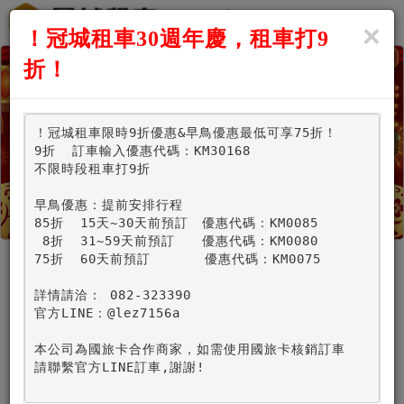
×
Menu
！冠城租車30週年慶，租車打9
折！
！冠城租車限時9折優惠&早鳥優惠最低可享75折！

9折  訂車輸入優惠代碼：KM30168

不限時段租車打9折

早鳥優惠：提前安排行程

85折  15天~30天前預訂　優惠代碼：KM0085

 8折  31~59天前預訂　　優惠代碼：KM0080

75折  60天前預訂　　　　優惠代碼：KM0075

詳情請洽： 082-323390

官方LINE：@lez7156a

營業時間0800~1800,
超過營業時間取(還)車,請來電洽詢
本公司為國旅卡合作商家，如需使用國旅卡核銷訂車

請聯繫官方LINE訂車,謝謝!

*取車時間：